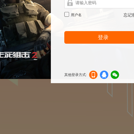
用户名
忘记
登录
其他登录方式:
机登
登录
信登
录
录