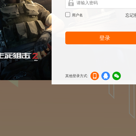
用户名
忘记
登录
其他登录方式:
机登
登录
信登
录
录