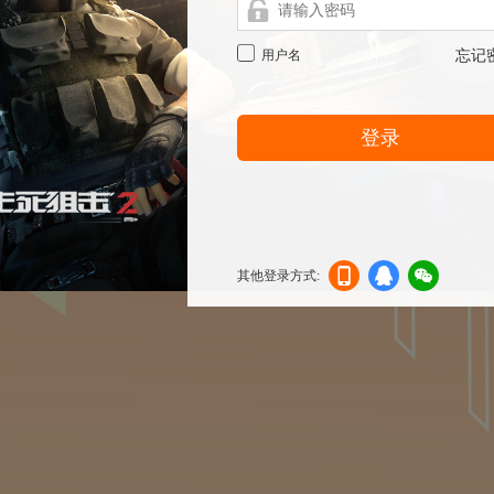
用户名
忘记
登录
其他登录方式:
机登
登录
信登
录
录