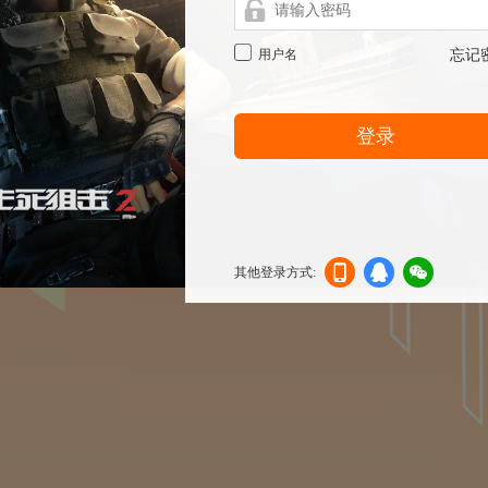
用户名
忘记
登录
其他登录方式:
机登
登录
信登
录
录