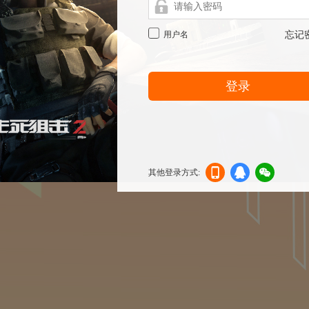
用户名
忘记
登录
其他登录方式:
机登
登录
信登
录
录