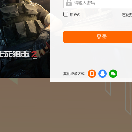
用户名
忘记
登录
其他登录方式:
机登
登录
信登
录
录