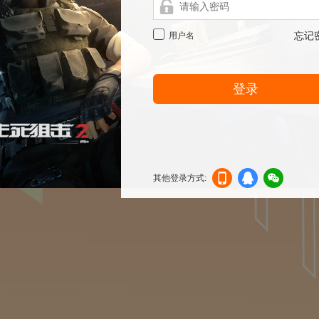
用户名
忘记
登录
其他登录方式:
机登
登录
信登
录
录