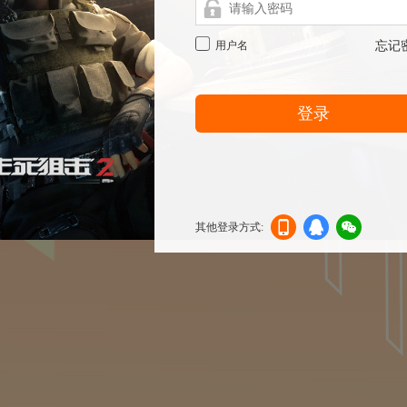
用户名
忘记
登录
其他登录方式:
机登
登录
信登
录
录