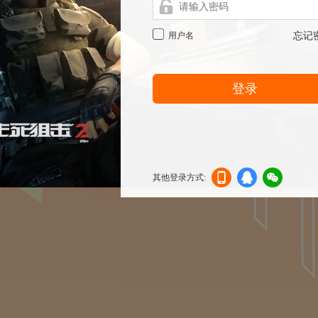
用户名
忘记
登录
其他登录方式:
机登
登录
信登
录
录