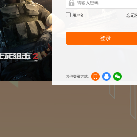
用户名
忘记
登录
其他登录方式:
机登
登录
信登
录
录