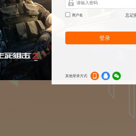
用户名
忘记
登录
其他登录方式:
机登
登录
信登
录
录