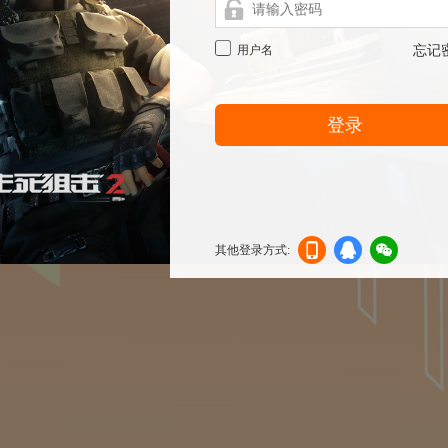
用户名
忘记
登录
其他登录方式:
机登
登录
信登
录
录