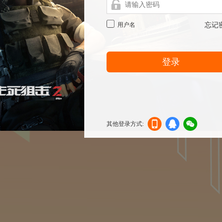
用户名
忘记
登录
其他登录方式:
机登
登录
信登
录
录