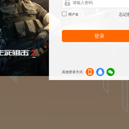
用户名
忘记
登录
其他登录方式:
机登
登录
信登
录
录