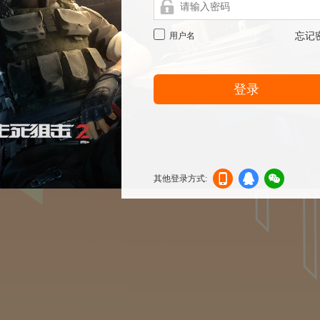
用户名
忘记
登录
其他登录方式:
机登
登录
信登
录
录