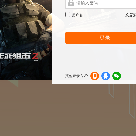
用户名
忘记
登录
其他登录方式:
机登
登录
信登
录
录