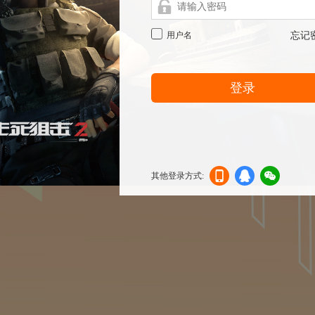
用户名
忘记
登录
其他登录方式:
机登
登录
信登
录
录