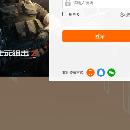
用户名
忘记
登录
其他登录方式:
机登
登录
信登
录
录