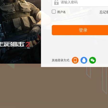
用户名
忘记
登录
其他登录方式:
机登
登录
信登
录
录