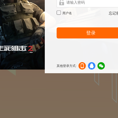
用户名
忘记
登录
其他登录方式:
机登
登录
信登
录
录