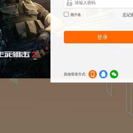
用户名
忘记
登录
其他登录方式:
机登
登录
信登
录
录