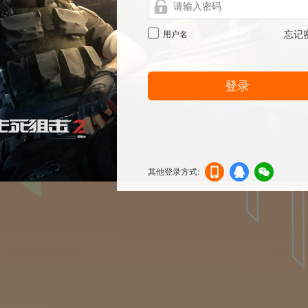
用户名
忘记
登录
其他登录方式:
机登
登录
信登
录
录