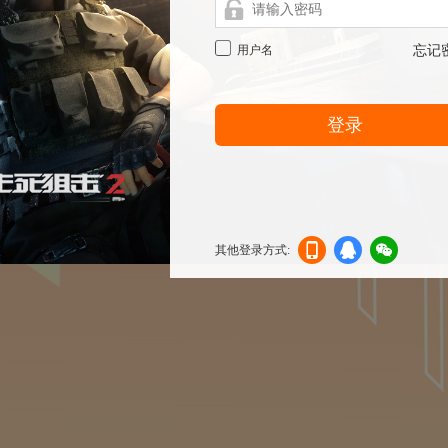
用户名
忘记
登录
其他登录方式:
机登
登录
信登
录
录