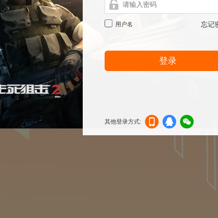
用户名
忘记
登录
其他登录方式:
机登
登录
信登
录
录