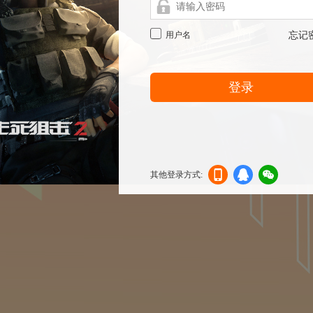
用户名
忘记
登录
其他登录方式:
机登
登录
信登
录
录