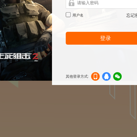
用户名
忘记
登录
其他登录方式:
机登
登录
信登
录
录