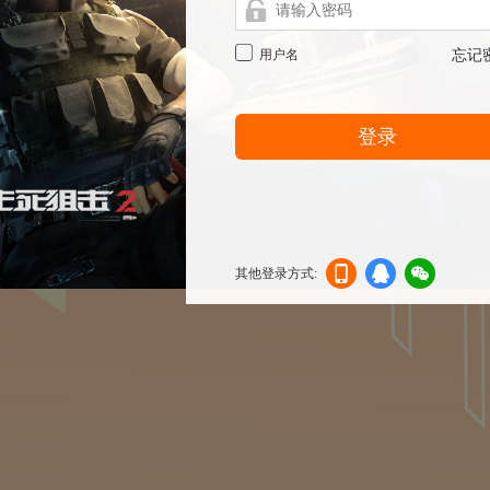
用户名
忘记
登录
其他登录方式:
机登
登录
信登
录
录